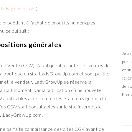
@ladygrowup.com
)
e procédant à l’achat de produits numériques
u ce qui suit :
positions générales
Jeun
pers
de Vente (CGV) s’appliquent à toutes les ventes de
conn
la boutique du site LadyGrowUp.com et sont partie
Ici o
eur et le vendeur. LadyGrowUp se réserve la
de so
 à tout moment, par la publication d’une nouvelle
Bien
 applicables alors sont celles étant en vigueur à la
s CGV sont consultables sur le site internet de
www.LadyGrowUp.com.
 une parfaite connaissance des dites CGV avant de