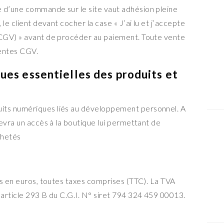
d’une commande sur le site vaut adhésion pleine
le client devant cocher la case « J’ai lu et j’accepte
CGV) » avant de procéder au paiement. Toute vente
sentes CGV.
ques essentielles des produits et
ts numériques liés au développement personnel. A
evra un accès à la boutique lui permettant de
chetés
és en euros, toutes taxes comprises (TTC). La TVA
article 293 B du C.G.I. N° siret 794 324 459 00013.