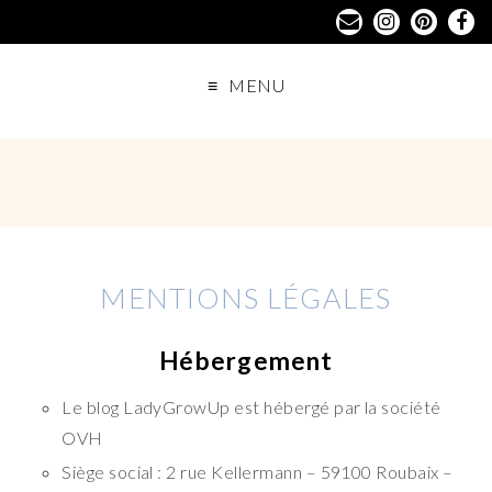
MENU
MENTIONS LÉGALES
Hébergement
Le blog LadyGrowUp est hébergé par la société
OVH
Siège social : 2 rue Kellermann – 59100 Roubaix –