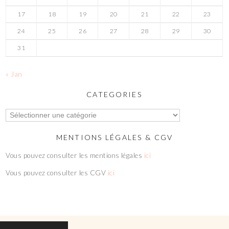
17
18
19
20
21
22
23
24
25
26
27
28
29
30
31
« Jan
CATEGORIES
MENTIONS LÉGALES & CGV
Vous pouvez consulter les mentions légales
ici
Vous pouvez consulter les CGV
ici