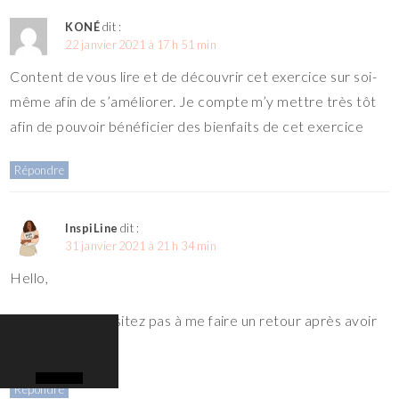
KONÉ
dit :
22 janvier 2021 à 17 h 51 min
Content de vous lire et de découvrir cet exercice sur soi-
même afin de s’améliorer. Je compte m’y mettre très tôt
afin de pouvoir bénéficier des bienfaits de cet exercice
Répondre
InspiLine
dit :
31 janvier 2021 à 21 h 34 min
Hello,
Avec plaisir, n’hésitez pas à me faire un retour après avoir
réalisé l’exercice
Répondre