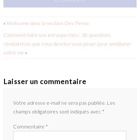
0 COMMENTS
«
Welcome dans la section Dev Perso
Comment faire son introspection : 30 questions
révélatrices que vous devriez vous poser pour améliorer
votre vie
»
Laisser un commentaire
Votre adresse e-mail ne sera pas publiée.
Les
champs obligatoires sont indiqués avec
*
Commentaire
*